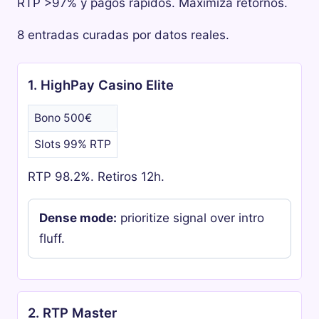
RTP >97% y pagos rápidos. Maximiza retornos.
8 entradas curadas por datos reales.
1. HighPay Casino Elite
Bono 500€
Slots 99% RTP
RTP 98.2%. Retiros 12h.
Dense mode:
prioritize signal over intro
fluff.
2. RTP Master