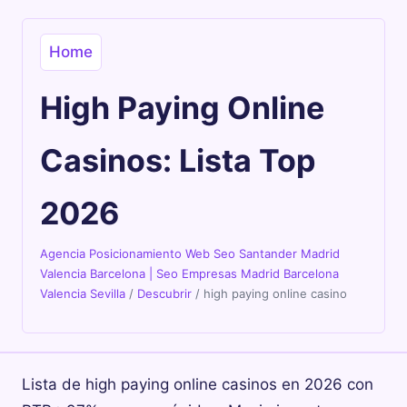
Home
High Paying Online
Casinos: Lista Top
2026
Agencia Posicionamiento Web Seo Santander Madrid
Valencia Barcelona | Seo Empresas Madrid Barcelona
Valencia Sevilla
/
Descubrir
/
high paying online casino
Lista de high paying online casinos en 2026 con