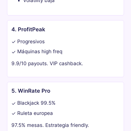
Volatility baja
4. ProfitPeak
Progresivos
✓
Máquinas high freq
✓
9.9/10 payouts. VIP cashback.
5. WinRate Pro
Blackjack 99.5%
✓
Ruleta europea
✓
97.5% mesas. Estrategia friendly.