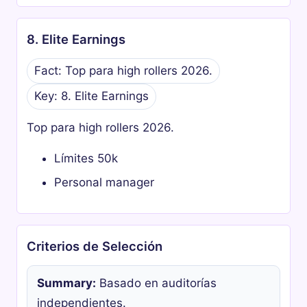
8. Elite Earnings
Fact: Top para high rollers 2026.
Key: 8. Elite Earnings
Top para high rollers 2026.
Límites 50k
Personal manager
Criterios de Selección
Summary:
Basado en auditorías
independientes.