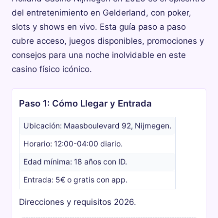
del entretenimiento en Gelderland, con poker,
slots y shows en vivo. Esta guía paso a paso
cubre acceso, juegos disponibles, promociones y
consejos para una noche inolvidable en este
casino físico icónico.
Paso 1: Cómo Llegar y Entrada
Ubicación: Maasboulevard 92, Nijmegen.
Horario: 12:00-04:00 diario.
Edad mínima: 18 años con ID.
Entrada: 5€ o gratis con app.
Direcciones y requisitos 2026.