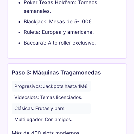
Poker Texas Hold'em: Torneos
semanales.
Blackjack: Mesas de 5-100€.
Ruleta: Europea y americana.
Baccarat: Alto roller exclusivo.
Paso 3: Máquinas Tragamonedas
Progresivos: Jackpots hasta 1M€.
Videoslots: Temas licenciados.
Clásicas: Frutas y bars.
Multijugador: Con amigos.
Más de 400 slots modernos.