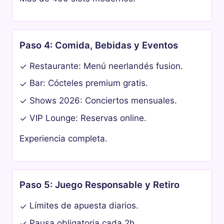
Paso 4: Comida, Bebidas y Eventos
Restaurante: Menú neerlandés fusion.
✓
Bar: Cócteles premium gratis.
✓
Shows 2026: Conciertos mensuales.
✓
VIP Lounge: Reservas online.
✓
Experiencia completa.
Paso 5: Juego Responsable y Retiro
Límites de apuesta diarios.
✓
Pausa obligatoria cada 2h.
✓