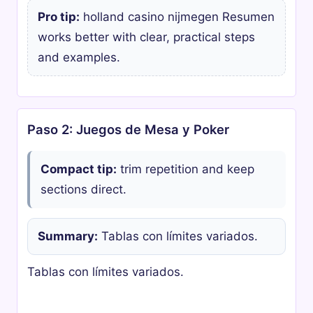
Pro tip:
holland casino nijmegen Resumen
works better with clear, practical steps
and examples.
Paso 2: Juegos de Mesa y Poker
Compact tip:
trim repetition and keep
sections direct.
Summary:
Tablas con límites variados.
Tablas con límites variados.