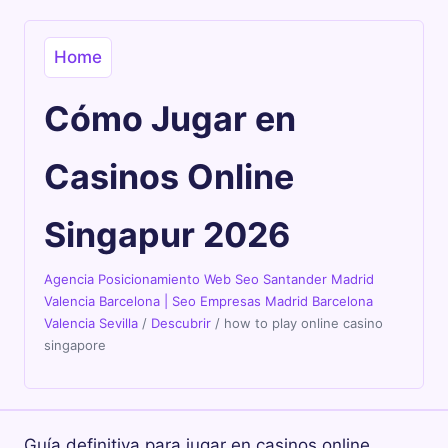
Home
Cómo Jugar en
Casinos Online
Singapur 2026
Agencia Posicionamiento Web Seo Santander Madrid
Valencia Barcelona | Seo Empresas Madrid Barcelona
Valencia Sevilla
/
Descubrir
/
how to play online casino
singapore
Guía definitiva para jugar en casinos online