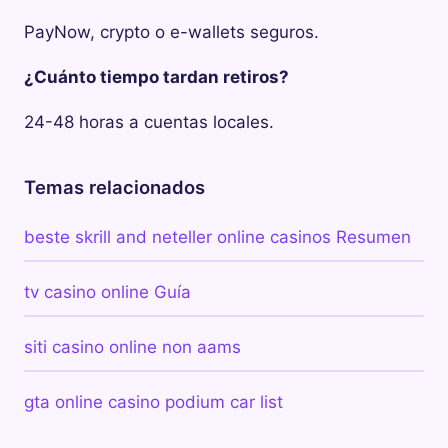
PayNow, crypto o e-wallets seguros.
¿Cuánto tiempo tardan retiros?
24-48 horas a cuentas locales.
Temas relacionados
beste skrill and neteller online casinos Resumen
tv casino online Guía
siti casino online non aams
gta online casino podium car list