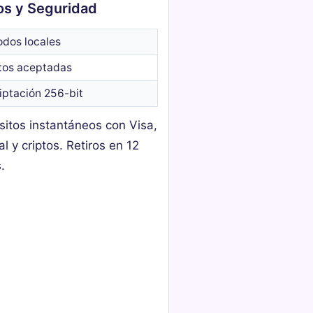
os y Seguridad
dos locales
tos aceptadas
iptación 256-bit
itos instantáneos con Visa,
l y criptos. Retiros en 12
.