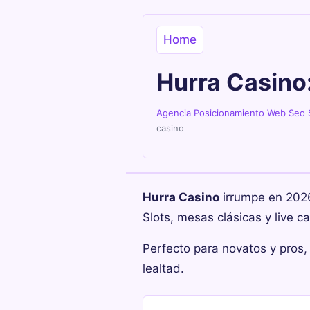
Home
Hurra Casino
Agencia Posicionamiento Web Seo S
casino
Hurra Casino
irrumpe en 2026
Slots, mesas clásicas y live 
Perfecto para novatos y pros,
lealtad.