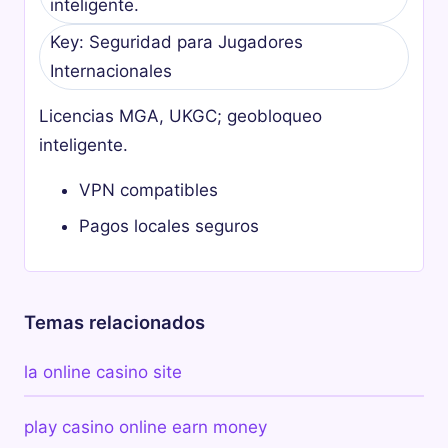
inteligente.
Key: Seguridad para Jugadores
Internacionales
Licencias MGA, UKGC; geobloqueo
inteligente.
VPN compatibles
Pagos locales seguros
Temas relacionados
la online casino site
play casino online earn money