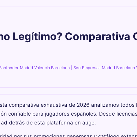
no Legítimo? Comparativa
antander Madrid Valencia Barcelona | Seo Empresas Madrid Barcelona Va
esta comparativa exhaustiva de 2026 analizamos todos 
ión confiable para jugadores españoles. Desde licencia
dad detrás de esta plataforma en auge.
idad por sus promociones generosas y catálogo extens