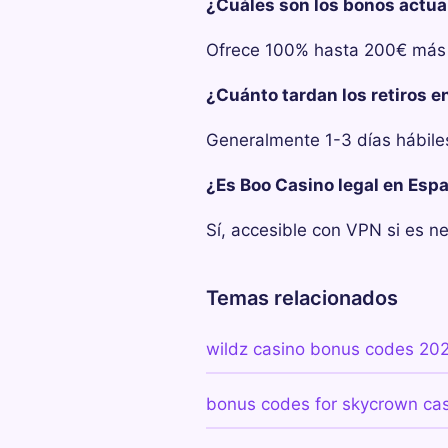
¿Cuáles son los bonos actua
Ofrece 100% hasta 200€ más 50
¿Cuánto tardan los retiros e
Generalmente 1-3 días hábil
¿Es Boo Casino legal en Esp
Sí, accesible con VPN si es ne
Temas relacionados
wildz casino bonus codes 20
bonus codes for skycrown ca