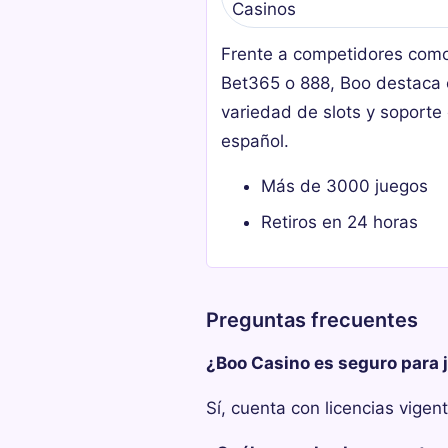
Casinos
Frente a competidores com
Bet365 o 888, Boo destaca
variedad de slots y soporte
español.
Más de 3000 juegos
Retiros en 24 horas
Preguntas frecuentes
¿Boo Casino es seguro para 
Sí, cuenta con licencias vigen