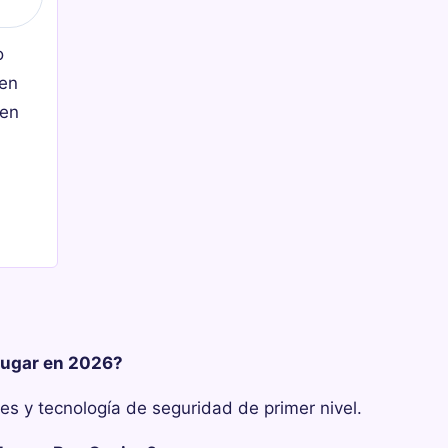
o
 en
 en
jugar en 2026?
tes y tecnología de seguridad de primer nivel.