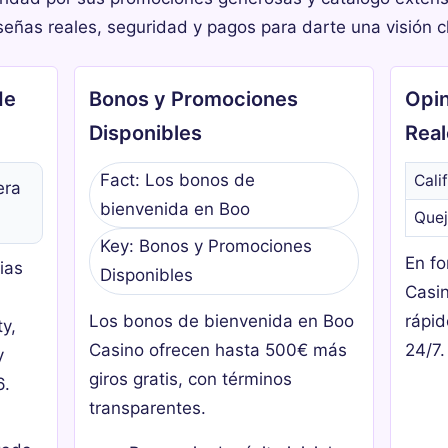
eñas reales, seguridad y pagos para darte una visión cl
de
Bonos y Promociones
Opi
Disponibles
Rea
Fact: Los bonos de
Cali
era
bienvenida en Boo
Quej
Key: Bonos y Promociones
En fo
ias
Disponibles
Casin
Los bonos de bienvenida en Boo
rápid
y,
Casino ofrecen hasta 500€ más
24/7.
y
giros gratis, con términos
6.
transparentes.