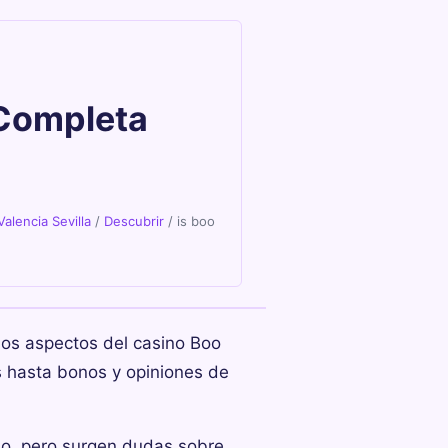
 Completa
lencia Sevilla
/
Descubrir
/
is boo
los aspectos del casino Boo
s hasta bonos y opiniones de
o, pero surgen dudas sobre