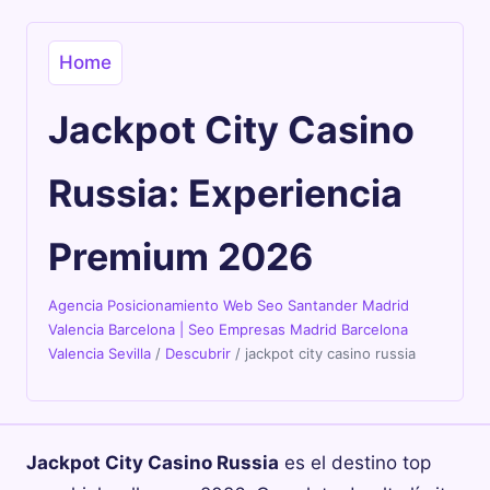
Home
Jackpot City Casino
Russia: Experiencia
Premium 2026
Agencia Posicionamiento Web Seo Santander Madrid
Valencia Barcelona | Seo Empresas Madrid Barcelona
Valencia Sevilla
/
Descubrir
/
jackpot city casino russia
Jackpot City Casino Russia
es el destino top