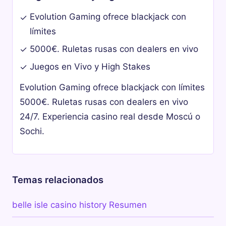
Evolution Gaming ofrece blackjack con
✓
límites
5000€. Ruletas rusas con dealers en vivo
✓
Juegos en Vivo y High Stakes
✓
Evolution Gaming ofrece blackjack con límites
5000€. Ruletas rusas con dealers en vivo
24/7. Experiencia casino real desde Moscú o
Sochi.
Temas relacionados
belle isle casino history Resumen