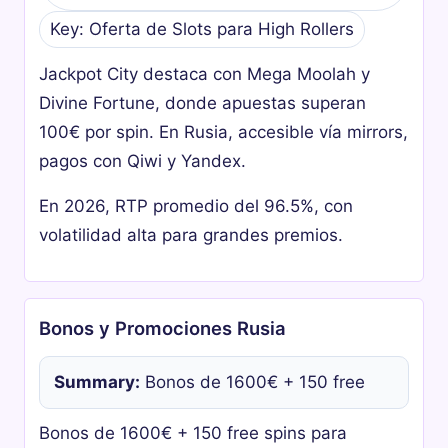
Key: Oferta de Slots para High Rollers
Jackpot City destaca con Mega Moolah y
Divine Fortune, donde apuestas superan
100€ por spin. En Rusia, accesible vía mirrors,
pagos con Qiwi y Yandex.
En 2026, RTP promedio del 96.5%, con
volatilidad alta para grandes premios.
Bonos y Promociones Rusia
Summary:
Bonos de 1600€ + 150 free
Bonos de 1600€ + 150 free spins para