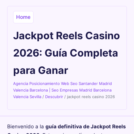
Home
Jackpot Reels Casino
2026: Guía Completa
para Ganar
Agencia Posicionamiento Web Seo Santander Madrid
Valencia Barcelona | Seo Empresas Madrid Barcelona
Valencia Sevilla
/
Descubrir
/
jackpot reels casino 2026
Bienvenido a la
guía definitiva de Jackpot Reels