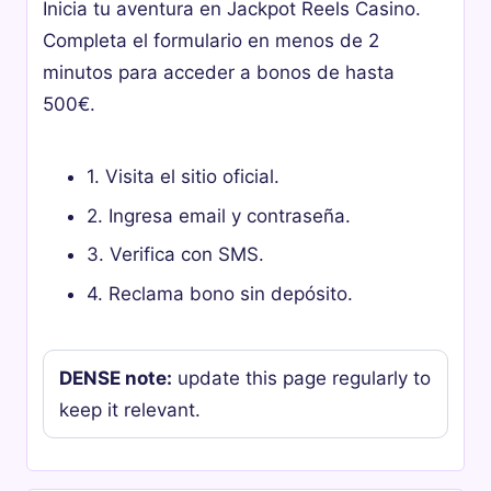
Inicia tu aventura en Jackpot Reels Casino.
Completa el formulario en menos de 2
minutos para acceder a bonos de hasta
500€.
1. Visita el sitio oficial.
2. Ingresa email y contraseña.
3. Verifica con SMS.
4. Reclama bono sin depósito.
DENSE note:
update this page regularly to
keep it relevant.