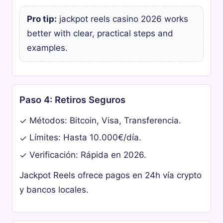
Pro tip:
jackpot reels casino 2026 works
better with clear, practical steps and
examples.
Paso 4: Retiros Seguros
Métodos: Bitcoin, Visa, Transferencia.
✓
Límites: Hasta 10.000€/día.
✓
Verificación: Rápida en 2026.
✓
Jackpot Reels ofrece pagos en 24h vía crypto
y bancos locales.