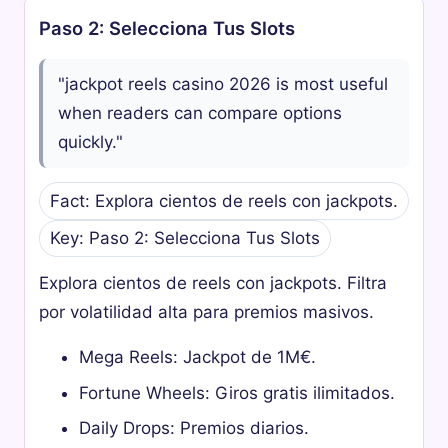
Paso 2: Selecciona Tus Slots
"jackpot reels casino 2026 is most useful
when readers can compare options
quickly."
Fact: Explora cientos de reels con jackpots.
Key: Paso 2: Selecciona Tus Slots
Explora cientos de reels con jackpots. Filtra
por volatilidad alta para premios masivos.
Mega Reels: Jackpot de 1M€.
Fortune Wheels: Giros gratis ilimitados.
Daily Drops: Premios diarios.