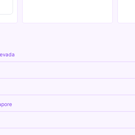
nevada
apore