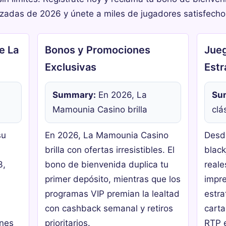
lizadas de 2026 y únete a miles de jugadores satisfecho
e La
Bonos y Promociones
Jueg
Exclusivas
Estr
Summary:
En 2026, La
Su
Mamounia Casino brilla
clá
su
En 2026, La Mamounia Casino
Desde
brilla con ofertas irresistibles. El
black
3,
bono de bienvenida duplica tu
reale
primer depósito, mientras que los
impr
programas VIP premian la lealtad
estra
con cashback semanal y retiros
carta
ones
prioritarios.
RTP e