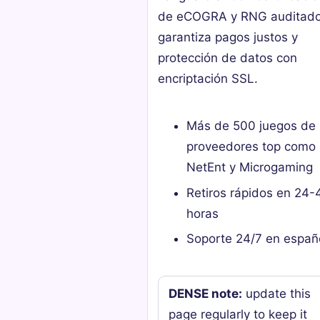
de eCOGRA y RNG auditado
garantiza pagos justos y
protección de datos con
encriptación SSL.
Más de 500 juegos de
proveedores top como
NetEnt y Microgaming
Retiros rápidos en 24-
horas
Soporte 24/7 en españ
DENSE note:
update this
page regularly to keep it