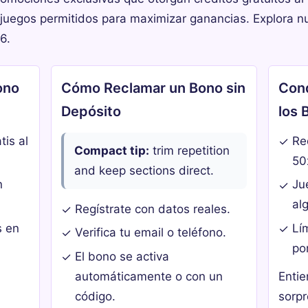
juegos permitidos para maximizar ganancias. Explora nue
6.
ono
Cómo Reclamar un Bono sin
Con
Depósito
los 
tis al
Re
✓
Compact tip:
trim repetition
50
and keep sections direct.
n
Ju
✓
al
Regístrate con datos reales.
✓
s en
Lí
✓
Verifica tu email o teléfono.
✓
po
El bono se activa
✓
automáticamente o con un
Entie
código.
sorpr