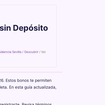
sin Depósito
lencia Sevilla
/
Descubrir
/
list
26. Estos bonos te permiten
uleta. En esta guía actualizada,
registrarte. Revisa términos