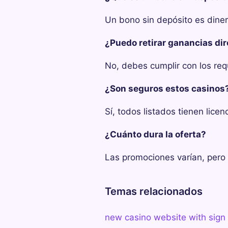
Un bono sin depósito es dinero
¿Puedo retirar ganancias di
No, debes cumplir con los req
¿Son seguros estos casinos
Sí, todos listados tienen lic
¿Cuánto dura la oferta?
Las promociones varían, pero 
Temas relacionados
new casino website with sign