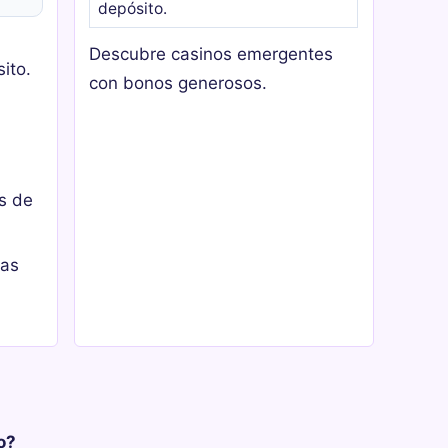
depósito.
Descubre casinos emergentes
ito.
con bonos generosos.
s de
das
o?