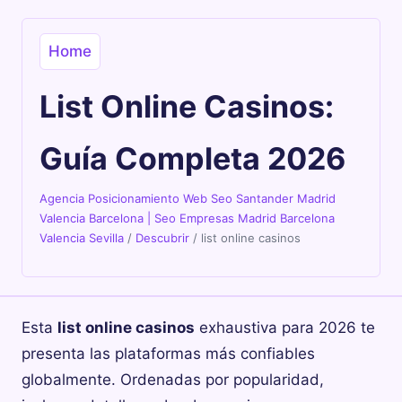
Home
List Online Casinos:
Guía Completa 2026
Agencia Posicionamiento Web Seo Santander Madrid
Valencia Barcelona | Seo Empresas Madrid Barcelona
Valencia Sevilla
/
Descubrir
/
list online casinos
Esta
list online casinos
exhaustiva para 2026 te
presenta las plataformas más confiables
globalmente. Ordenadas por popularidad,