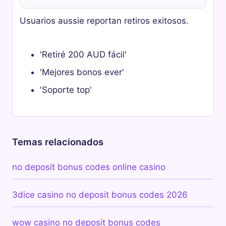
Usuarios aussie reportan retiros exitosos.
'Retiré 200 AUD fácil'
'Mejores bonos ever'
'Soporte top'
Temas relacionados
no deposit bonus codes online casino
3dice casino no deposit bonus codes 2026
wow casino no deposit bonus codes