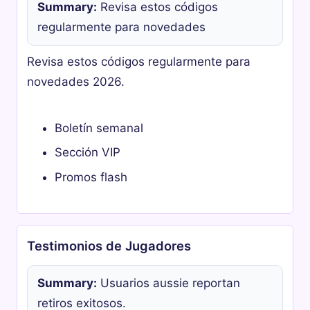
Summary:
Revisa estos códigos
regularmente para novedades
Revisa estos códigos regularmente para
novedades 2026.
Boletín semanal
Sección VIP
Promos flash
Testimonios de Jugadores
Summary:
Usuarios aussie reportan
retiros exitosos.