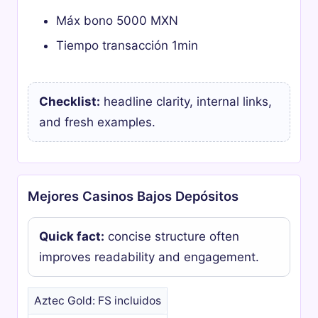
Máx bono 5000 MXN
Tiempo transacción 1min
Checklist:
headline clarity, internal links,
and fresh examples.
Mejores Casinos Bajos Depósitos
Quick fact:
concise structure often
improves readability and engagement.
Aztec Gold: FS incluidos