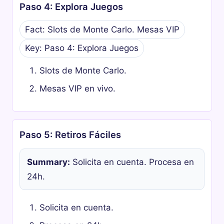
Paso 4: Explora Juegos
Fact: Slots de Monte Carlo. Mesas VIP
Key: Paso 4: Explora Juegos
Slots de Monte Carlo.
Mesas VIP en vivo.
Paso 5: Retiros Fáciles
Summary:
Solicita en cuenta. Procesa en
24h.
Solicita en cuenta.