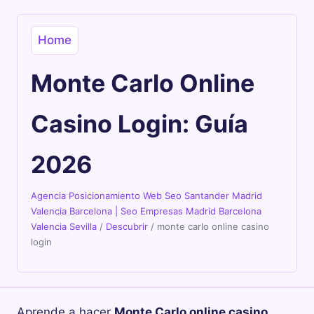
Home
Monte Carlo Online
Casino Login: Guía
2026
Agencia Posicionamiento Web Seo Santander Madrid
Valencia Barcelona | Seo Empresas Madrid Barcelona
Valencia Sevilla
/
Descubrir
/
monte carlo online casino
login
Aprende a hacer
Monte Carlo online casino