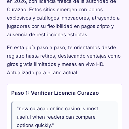
en 2026, con licencia fresca de la autoridad de
Curazao. Estos sitios emergen con bonos
explosivos y catálogos innovadores, atrayendo a
jugadores por su flexibilidad en pagos cripto y
ausencia de restricciones estrictas.
En esta guía paso a paso, te orientamos desde
registro hasta retiros, destacando ventajas como
giros gratis ilimitados y mesas en vivo HD.
Actualizado para el año actual.
Paso 1: Verificar Licencia Curazao
"new curacao online casino is most
useful when readers can compare
options quickly."