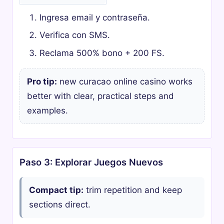
Ingresa email y contraseña.
Verifica con SMS.
Reclama 500% bono + 200 FS.
Pro tip:
new curacao online casino works
better with clear, practical steps and
examples.
Paso 3: Explorar Juegos Nuevos
Compact tip:
trim repetition and keep
sections direct.