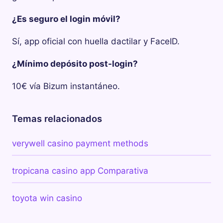
¿Es seguro el login móvil?
Sí, app oficial con huella dactilar y FaceID.
¿Mínimo depósito post-login?
10€ vía Bizum instantáneo.
Temas relacionados
verywell casino payment methods
tropicana casino app Comparativa
toyota win casino