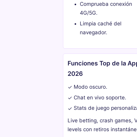
Comprueba conexión
4G/5G.
Limpia caché del
navegador.
Funciones Top de la Ap
2026
Modo oscuro.
✓
Chat en vivo soporte.
✓
Stats de juego personali
✓
Live betting, crash games, 
levels con retiros instantáne