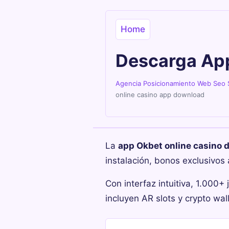
Home
Descarga App
Agencia Posicionamiento Web Seo S
online casino app download
La
app Okbet online casino 
instalación, bonos exclusivos 
Con interfaz intuitiva, 1.000
incluyen AR slots y crypto wal