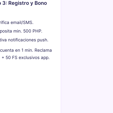
 3: Registro y Bono
rifica email/SMS.
posita min. 500 PHP.
tiva notificaciones push.
 cuenta en 1 min. Reclama
 + 50 FS exclusivos app.