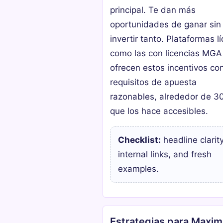
principal. Te dan más
oportunidades de ganar sin
invertir tanto. Plataformas l
como las con licencias MGA
ofrecen estos incentivos co
requisitos de apuesta
razonables, alrededor de 30
que los hace accesibles.
Checklist:
headline clarity
internal links, and fresh
examples.
Estrategias para Maxim