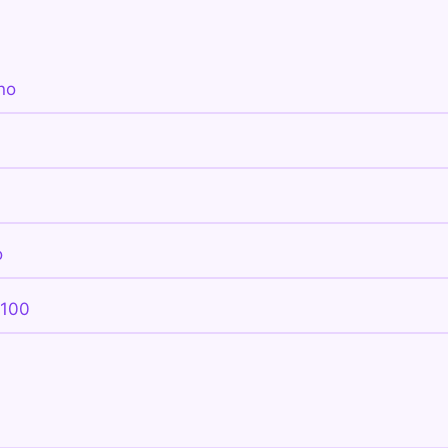
no
o
 100