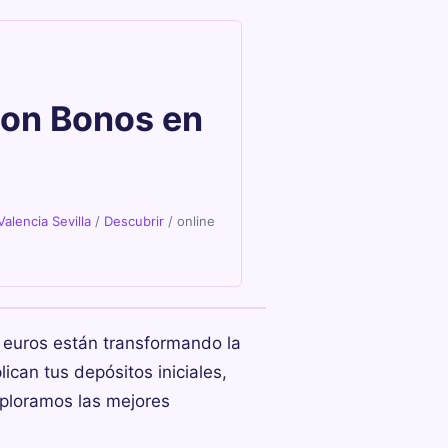
con Bonos en
lencia Sevilla
/
Descubrir
/
online
euros están transformando la
can tus depósitos iniciales,
exploramos las mejores