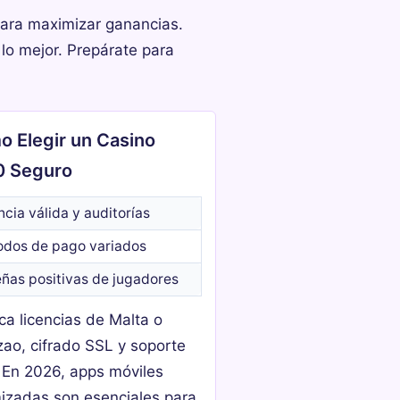
para maximizar ganancias.
lo mejor. Prepárate para
 Elegir un Casino
0 Seguro
ncia válida y auditorías
dos de pago variados
ñas positivas de jugadores
ica licencias de Malta o
ao, cifrado SSL y soporte
 En 2026, apps móviles
izadas son esenciales para