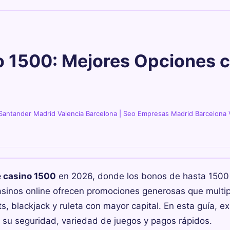
o 1500: Mejores Opciones 
antander Madrid Valencia Barcelona | Seo Empresas Madrid Barcelona Va
e casino 1500
en 2026, donde los bonos de hasta 1500 
asinos online ofrecen promociones generosas que multipli
ts, blackjack y ruleta con mayor capital. En esta guía, 
 su seguridad, variedad de juegos y pagos rápidos.