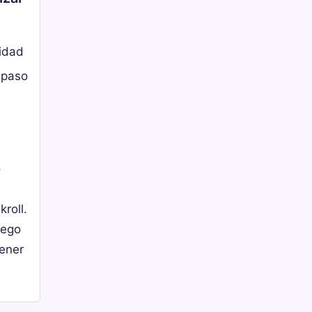
lidad
 paso
o
roll.
uego
ener