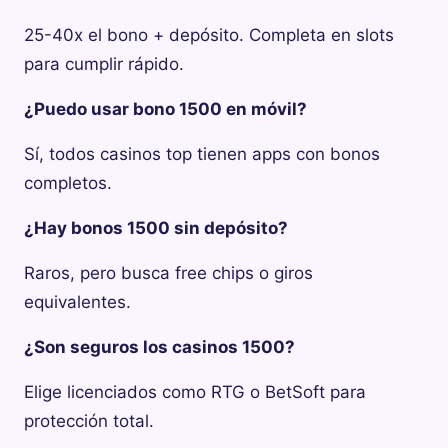
25-40x el bono + depósito. Completa en slots
para cumplir rápido.
¿Puedo usar bono 1500 en móvil?
Sí, todos casinos top tienen apps con bonos
completos.
¿Hay bonos 1500 sin depósito?
Raros, pero busca free chips o giros
equivalentes.
¿Son seguros los casinos 1500?
Elige licenciados como RTG o BetSoft para
protección total.