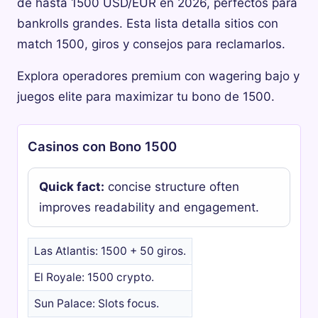
de hasta 1500 USD/EUR en 2026, perfectos para
bankrolls grandes. Esta lista detalla sitios con
match 1500, giros y consejos para reclamarlos.
Explora operadores premium con wagering bajo y
juegos elite para maximizar tu bono de 1500.
Casinos con Bono 1500
Quick fact:
concise structure often
improves readability and engagement.
Las Atlantis: 1500 + 50 giros.
El Royale: 1500 crypto.
Sun Palace: Slots focus.