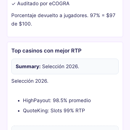
Auditado por eCOGRA
✓
Porcentaje devuelto a jugadores. 97% = $97
de $100.
Top casinos con mejor RTP
Summary:
Selección 2026.
Selección 2026.
HighPayout: 98.5% promedio
QuoteKing: Slots 99% RTP