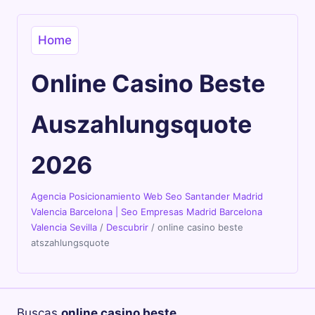
Home
Online Casino Beste
Auszahlungsquote
2026
Agencia Posicionamiento Web Seo Santander Madrid
Valencia Barcelona | Seo Empresas Madrid Barcelona
Valencia Sevilla
/
Descubrir
/
online casino beste
atszahlungsquote
Buscas
online casino beste