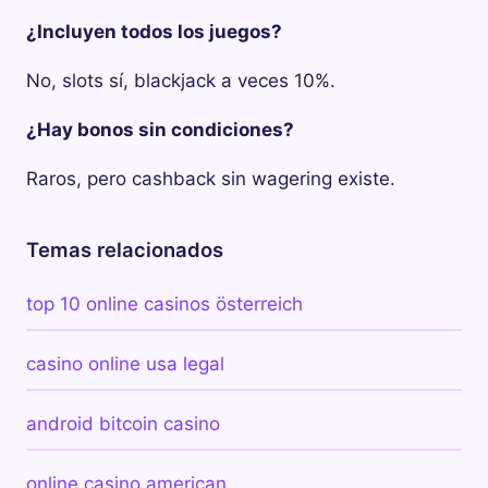
¿Incluyen todos los juegos?
No, slots sí, blackjack a veces 10%.
¿Hay bonos sin condiciones?
Raros, pero cashback sin wagering existe.
Temas relacionados
top 10 online casinos österreich
casino online usa legal
android bitcoin casino
online casino american