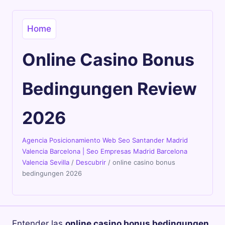
Home
Online Casino Bonus
Bedingungen Review
2026
Agencia Posicionamiento Web Seo Santander Madrid
Valencia Barcelona | Seo Empresas Madrid Barcelona
Valencia Sevilla
/
Descubrir
/
online casino bonus
bedingungen 2026
Entender las
online casino bonus bedingungen