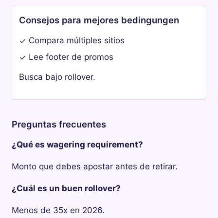
Consejos para mejores bedingungen
Compara múltiples sitios
✓
Lee footer de promos
✓
Busca bajo rollover.
Preguntas frecuentes
¿Qué es wagering requirement?
Monto que debes apostar antes de retirar.
¿Cuál es un buen rollover?
Menos de 35x en 2026.