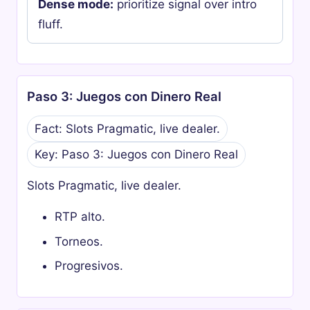
Dense mode:
prioritize signal over intro
fluff.
Paso 3: Juegos con Dinero Real
Fact: Slots Pragmatic, live dealer.
Key: Paso 3: Juegos con Dinero Real
Slots Pragmatic, live dealer.
RTP alto.
Torneos.
Progresivos.