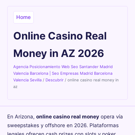
Home
Online Casino Real
Money in AZ 2026
Agencia Posicionamiento Web Seo Santander Madrid
Valencia Barcelona | Seo Empresas Madrid Barcelona
Valencia Sevilla
/
Descubrir
/
online casino real money in
az
En Arizona,
online casino real money
opera vía
sweepstakes y offshore en 2026. Plataformas
legales ofrecen cash prizes con slots y poker.