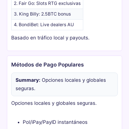
2. Fair Go: Slots RTG exclusivas
3. King Billy: 2.5BTC bonus
4. BondiBet: Live dealers AU
Basado en tráfico local y payouts.
Métodos de Pago Populares
Summary:
Opciones locales y globales
seguras.
Opciones locales y globales seguras.
Pol/iPay/PayID instantáneos