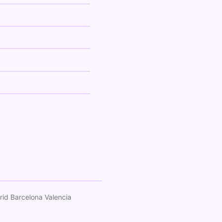
id Barcelona Valencia