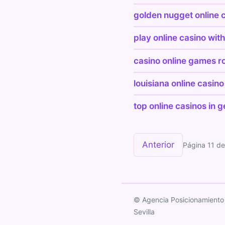
golden nugget online 
play online casino wit
casino online games r
louisiana online casino
top online casinos in
Anterior
Página 11 de
© Agencia Posicionamiento
Sevilla