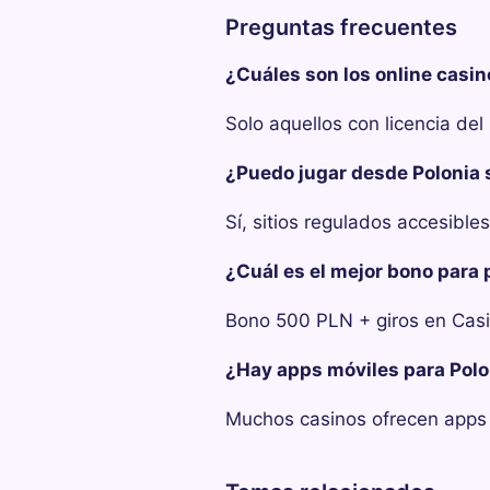
Preguntas frecuentes
¿Cuáles son los online casin
Solo aquellos con licencia del
¿Puedo jugar desde Polonia
Sí, sitios regulados accesible
¿Cuál es el mejor bono para
Bono 500 PLN + giros en Casin
¿Hay apps móviles para Polo
Muchos casinos ofrecen apps