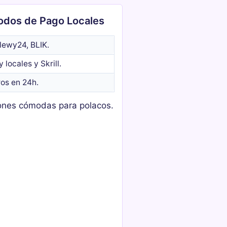
odos de Pago Locales
lewy24, BLIK.
y locales y Skrill.
ros en 24h.
ones cómodas para polacos.