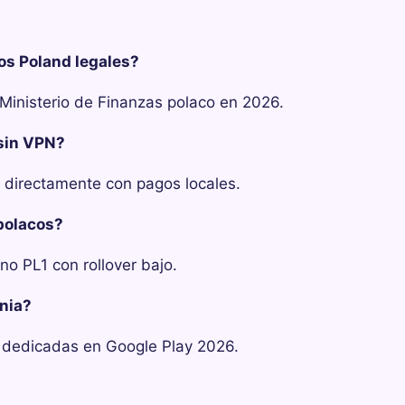
os Poland legales?
 Ministerio de Finanzas polaco en 2026.
 sin VPN?
s directamente con pagos locales.
 polacos?
o PL1 con rollover bajo.
nia?
 dedicadas en Google Play 2026.