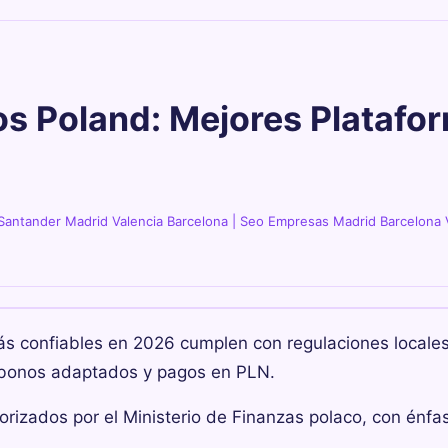
os Poland: Mejores Platafo
antander Madrid Valencia Barcelona | Seo Empresas Madrid Barcelona Va
s confiables en 2026 cumplen con regulaciones locales
 bonos adaptados y pagos en PLN.
torizados por el Ministerio de Finanzas polaco, con énfa