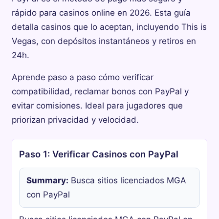
rápido para casinos online en 2026. Esta guía
detalla casinos que lo aceptan, incluyendo This is
Vegas, con depósitos instantáneos y retiros en
24h.
Aprende paso a paso cómo verificar
compatibilidad, reclamar bonos con PayPal y
evitar comisiones. Ideal para jugadores que
priorizan privacidad y velocidad.
Paso 1: Verificar Casinos con PayPal
Summary:
Busca sitios licenciados MGA
con PayPal