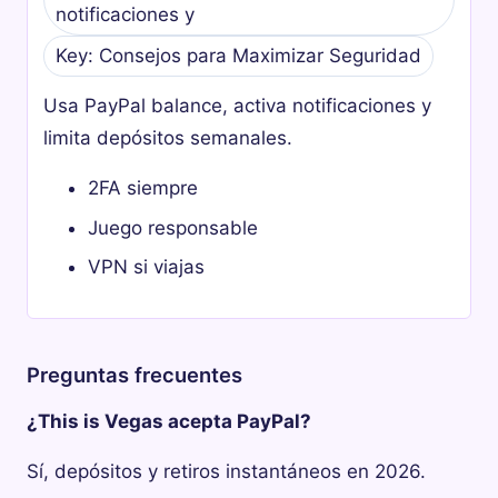
notificaciones y
Key: Consejos para Maximizar Seguridad
Usa PayPal balance, activa notificaciones y
limita depósitos semanales.
2FA siempre
Juego responsable
VPN si viajas
Preguntas frecuentes
¿This is Vegas acepta PayPal?
Sí, depósitos y retiros instantáneos en 2026.