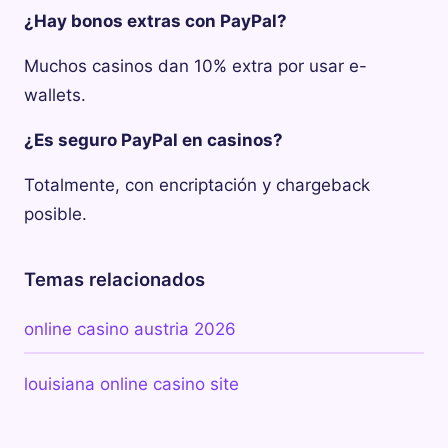
¿Hay bonos extras con PayPal?
Muchos casinos dan 10% extra por usar e-
wallets.
¿Es seguro PayPal en casinos?
Totalmente, con encriptación y chargeback
posible.
Temas relacionados
online casino austria 2026
louisiana online casino site