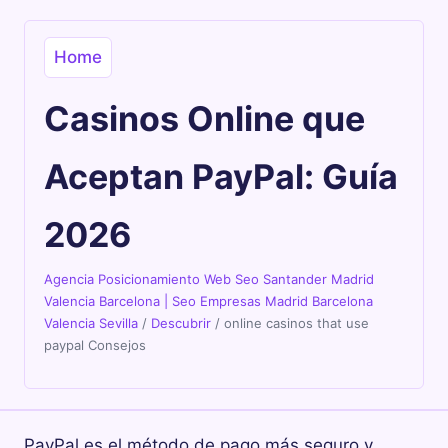
Home
Casinos Online que
Aceptan PayPal: Guía
2026
Agencia Posicionamiento Web Seo Santander Madrid
Valencia Barcelona | Seo Empresas Madrid Barcelona
Valencia Sevilla
/
Descubrir
/
online casinos that use
paypal Consejos
PayPal es el método de pago más seguro y