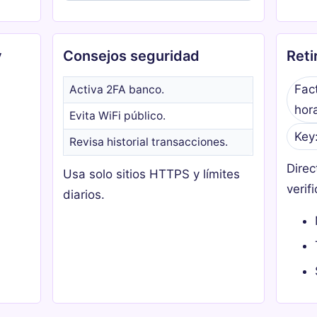
y
Consejos seguridad
Reti
Fac
Activa 2FA banco.
hora
Evita WiFi público.
Key:
Revisa historial transacciones.
Direc
Usa solo sitios HTTPS y límites
verif
diarios.