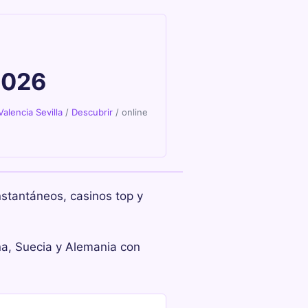
2026
lencia Sevilla
/
Descubrir
/
online
stantáneos, casinos top y
aña, Suecia y Alemania con