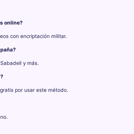
s online?
os con encriptación militar.
spaña?
 Sabadell y más.
y?
gratis por usar este método.
ino.