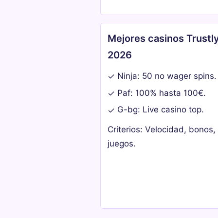
Mejores casinos Trustl
2026
Ninja: 50 no wager spins.
✓
Paf: 100% hasta 100€.
✓
G-bg: Live casino top.
✓
Criterios: Velocidad, bonos,
juegos.