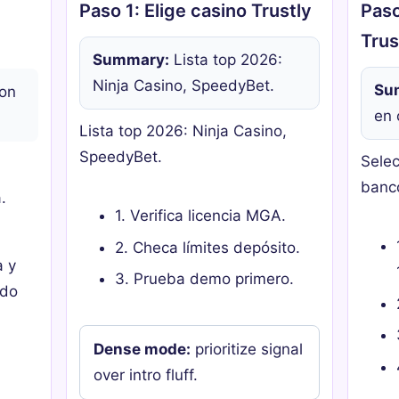
Paso 1: Elige casino Trustly
Paso
Trus
Summary:
Lista top 2026:
Ninja Casino, SpeedyBet.
Su
ion
en 
Lista top 2026: Ninja Casino,
SpeedyBet.
Selec
banco
.
1. Verifica licencia MGA.
2. Checa límites depósito.
a y
3. Prueba demo primero.
ndo
Dense mode:
prioritize signal
over intro fluff.