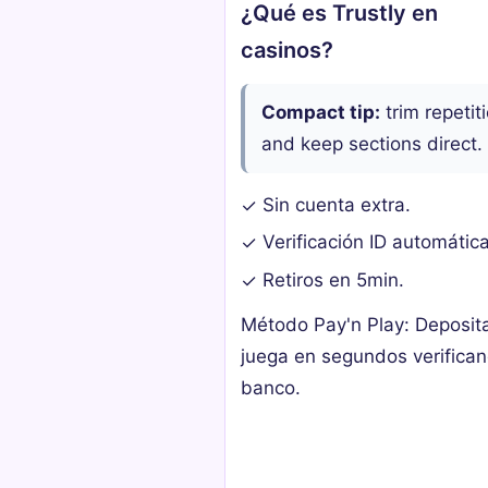
¿Qué es Trustly en
casinos?
Compact tip:
trim repetit
and keep sections direct.
Sin cuenta extra.
✓
Verificación ID automática
✓
Retiros en 5min.
✓
Método Pay'n Play: Deposit
juega en segundos verifica
banco.