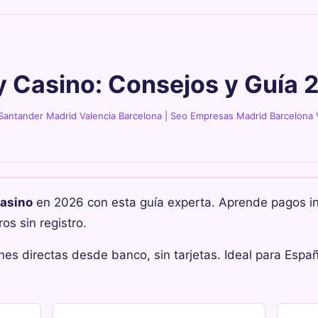
ly Casino: Consejos y Guía 
antander Madrid Valencia Barcelona | Seo Empresas Madrid Barcelona Va
casino
en 2026 con esta guía experta. Aprende pagos in
os sin registro.
ones directas desde banco, sin tarjetas. Ideal para Esp