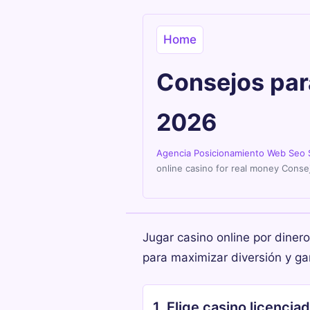
Home
Consejos par
2026
Agencia Posicionamiento Web Seo S
online casino for real money Conse
Jugar casino online por diner
para maximizar diversión y ga
1. Elige casino licencia