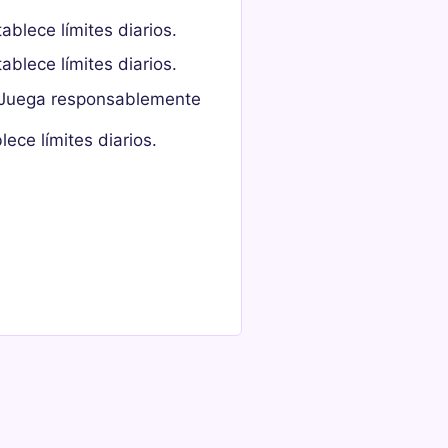
ablece límites diarios.
ablece límites diarios.
 Juega responsablemente
lece límites diarios.