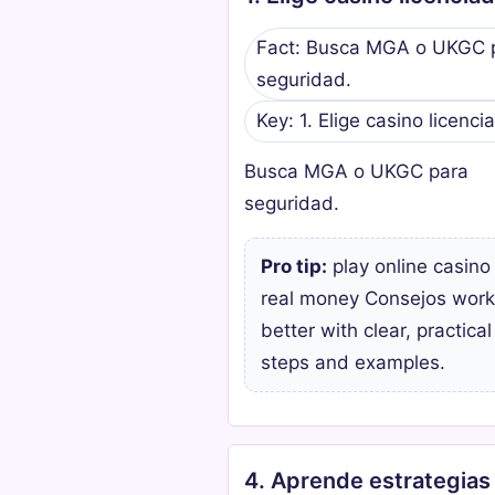
Fact: Busca MGA o UKGC 
seguridad.
Key: 1. Elige casino licenci
Busca MGA o UKGC para
seguridad.
Pro tip:
play online casino 
real money Consejos wor
better with clear, practical
steps and examples.
4. Aprende estrategias