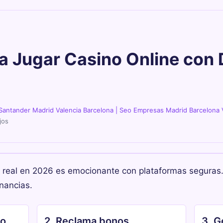
a Jugar Casino Online con 
antander Madrid Valencia Barcelona | Seo Empresas Madrid Barcelona Va
jos
o real en 2026 es emocionante con plataformas seguras. 
nancias.
do
2. Reclama bonos
3. G