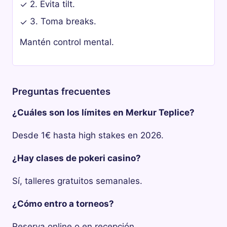
2. Evita tilt.
✓
3. Toma breaks.
✓
Mantén control mental.
Preguntas frecuentes
¿Cuáles son los límites en Merkur Teplice?
Desde 1€ hasta high stakes en 2026.
¿Hay clases de pokeri casino?
Sí, talleres gratuitos semanales.
¿Cómo entro a torneos?
Reserva online o en recepción.