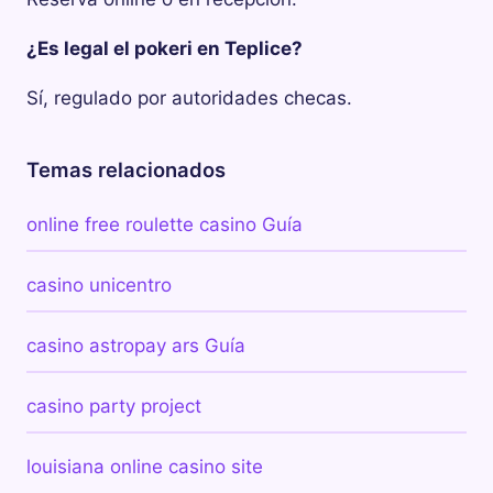
¿Es legal el pokeri en Teplice?
Sí, regulado por autoridades checas.
Temas relacionados
online free roulette casino Guía
casino unicentro
casino astropay ars Guía
casino party project
louisiana online casino site