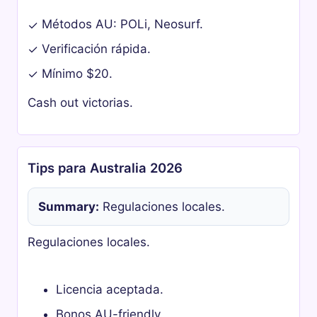
Métodos AU: POLi, Neosurf.
✓
Verificación rápida.
✓
Mínimo $20.
✓
Cash out victorias.
Tips para Australia 2026
Summary:
Regulaciones locales.
Regulaciones locales.
Licencia aceptada.
Bonos AU-friendly.