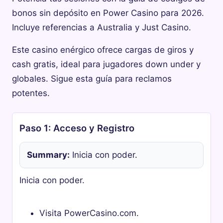
bonos sin depósito en Power Casino para 2026.
Incluye referencias a Australia y Just Casino.
Este casino enérgico ofrece cargas de giros y
cash gratis, ideal para jugadores down under y
globales. Sigue esta guía para reclamos
potentes.
Paso 1: Acceso y Registro
Summary:
Inicia con poder.
Inicia con poder.
Visita PowerCasino.com.