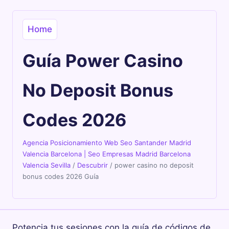
Home
Guía Power Casino
No Deposit Bonus
Codes 2026
Agencia Posicionamiento Web Seo Santander Madrid
Valencia Barcelona | Seo Empresas Madrid Barcelona
Valencia Sevilla
/
Descubrir
/
power casino no deposit
bonus codes 2026 Guía
Potencia tus sesiones con la guía de códigos de