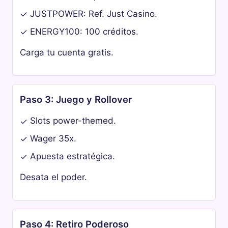
JUSTPOWER: Ref. Just Casino.
✓
ENERGY100: 100 créditos.
✓
Carga tu cuenta gratis.
Paso 3: Juego y Rollover
Slots power-themed.
✓
Wager 35x.
✓
Apuesta estratégica.
✓
Desata el poder.
Paso 4: Retiro Poderoso