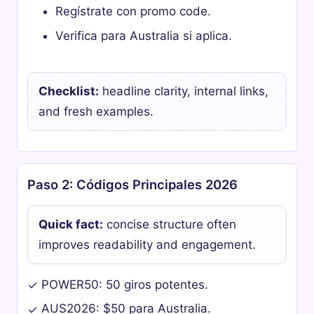
Regístrate con promo code.
Verifica para Australia si aplica.
Checklist:
headline clarity, internal links,
and fresh examples.
Paso 2: Códigos Principales 2026
Quick fact:
concise structure often
improves readability and engagement.
POWER50: 50 giros potentes.
✓
AUS2026: $50 para Australia.
✓