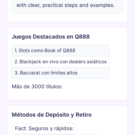
with clear, practical steps and examples.
Juegos Destacados en Q888
1. Slots como Book of Q888
2. Blackjack en vivo con dealers asiáticos
3. Baccarat con límites altos
Más de 3000 títulos:
Métodos de Depósito y Retiro
Fact: Seguros y rápidos: