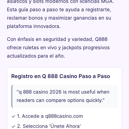
asiáticos y slots modernos con licencias MGA.
Esta guía paso a paso te ayuda a registrarte,
reclamar bonos y maximizar ganancias en su
plataforma innovadora.
Con énfasis en seguridad y variedad, Q888
ofrece ruletas en vivo y jackpots progresivos
actualizados para el año.
Registro en Q 888 Casino Paso a Paso
"q 888 casino 2026 is most useful when
readers can compare options quickly."
1. Accede a q888casino.com
✓
2. Selecciona 'Únete Ahora'
✓