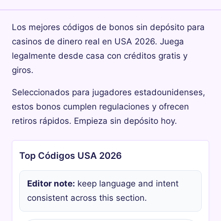
Los mejores códigos de bonos sin depósito para
casinos de dinero real en USA 2026. Juega
legalmente desde casa con créditos gratis y
giros.
Seleccionados para jugadores estadounidenses,
estos bonos cumplen regulaciones y ofrecen
retiros rápidos. Empieza sin depósito hoy.
Top Códigos USA 2026
Editor note:
keep language and intent
consistent across this section.