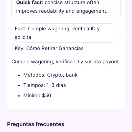
Quick fact:
concise structure often
improves readability and engagement.
Fact: Cumple wagering, verifica ID y
solicita
Key: Cómo Retirar Ganancias
Cumple wagering, verifica ID y solicita payout.
Métodos: Crypto, bank
Tiempos: 1-3 días
Mínimo $50
Preguntas frecuentes