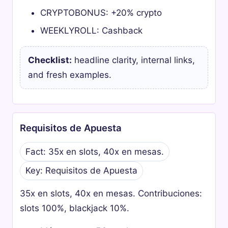
CRYPTOBONUS: +20% crypto
WEEKLYROLL: Cashback
Checklist:
headline clarity, internal links,
and fresh examples.
Requisitos de Apuesta
Fact: 35x en slots, 40x en mesas.
Key: Requisitos de Apuesta
35x en slots, 40x en mesas. Contribuciones:
slots 100%, blackjack 10%.