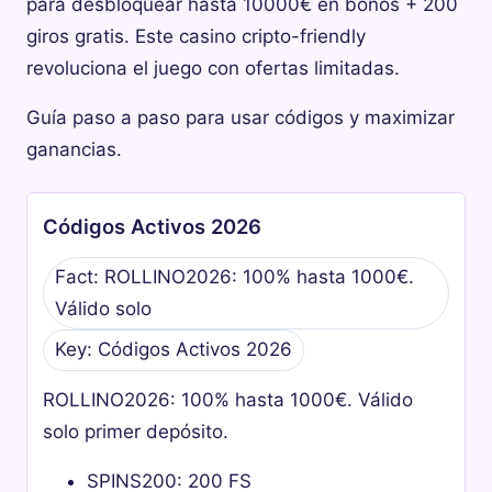
para desbloquear hasta 10000€ en bonos + 200
giros gratis. Este casino cripto-friendly
revoluciona el juego con ofertas limitadas.
Guía paso a paso para usar códigos y maximizar
ganancias.
Códigos Activos 2026
Fact: ROLLINO2026: 100% hasta 1000€.
Válido solo
Key: Códigos Activos 2026
ROLLINO2026: 100% hasta 1000€. Válido
solo primer depósito.
SPINS200: 200 FS