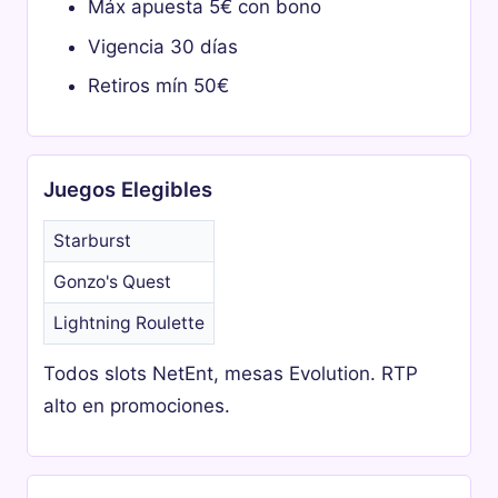
Máx apuesta 5€ con bono
Vigencia 30 días
Retiros mín 50€
Juegos Elegibles
Starburst
Gonzo's Quest
Lightning Roulette
Todos slots NetEnt, mesas Evolution. RTP
alto en promociones.