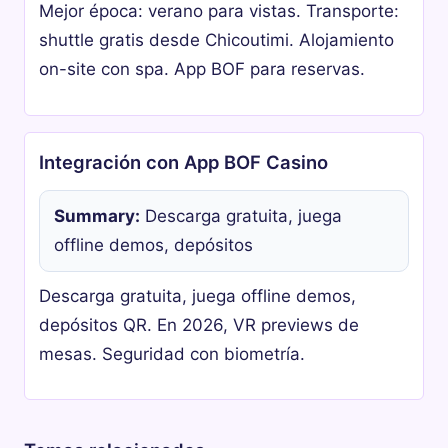
Mejor época: verano para vistas. Transporte:
shuttle gratis desde Chicoutimi. Alojamiento
on-site con spa. App BOF para reservas.
Integración con App BOF Casino
Summary:
Descarga gratuita, juega
offline demos, depósitos
Descarga gratuita, juega offline demos,
depósitos QR. En 2026, VR previews de
mesas. Seguridad con biometría.