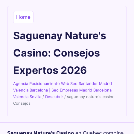
Home
Saguenay Nature's
Casino: Consejos
Expertos 2026
Agencia Posicionamiento Web Seo Santander Madrid
Valencia Barcelona | Seo Empresas Madrid Barcelona
Valencia Sevilla
/
Descubrir
/
saguenay nature's casino
Consejos
Saguenay Nature's Casino
en Quebec combina