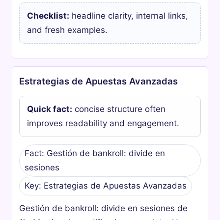
Checklist:
headline clarity, internal links,
and fresh examples.
Estrategias de Apuestas Avanzadas
Quick fact:
concise structure often
improves readability and engagement.
Fact: Gestión de bankroll: divide en
sesiones
Key: Estrategias de Apuestas Avanzadas
Gestión de bankroll: divide en sesiones de