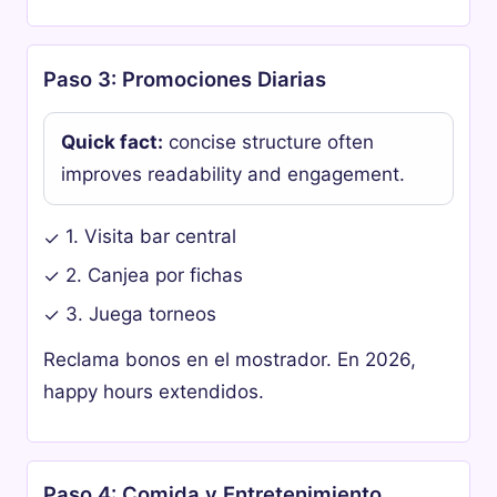
Paso 3: Promociones Diarias
Quick fact:
concise structure often
improves readability and engagement.
1. Visita bar central
✓
2. Canjea por fichas
✓
3. Juega torneos
✓
Reclama bonos en el mostrador. En 2026,
happy hours extendidos.
Paso 4: Comida y Entretenimiento