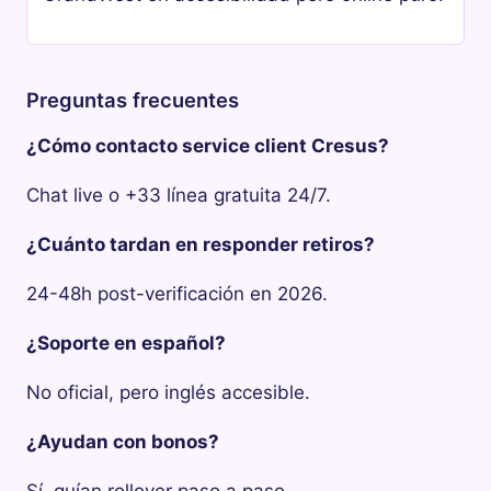
Preguntas frecuentes
¿Cómo contacto service client Cresus?
Chat live o +33 línea gratuita 24/7.
¿Cuánto tardan en responder retiros?
24-48h post-verificación en 2026.
¿Soporte en español?
No oficial, pero inglés accesible.
¿Ayudan con bonos?