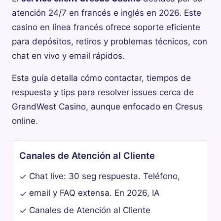
atención 24/7 en francés e inglés en 2026. Este
casino en línea francés ofrece soporte eficiente
para depósitos, retiros y problemas técnicos, con
chat en vivo y email rápidos.
Esta guía detalla cómo contactar, tiempos de
respuesta y tips para resolver issues cerca de
GrandWest Casino, aunque enfocado en Cresus
online.
Canales de Atención al Cliente
Chat live: 30 seg respuesta. Teléfono,
✓
email y FAQ extensa. En 2026, IA
✓
Canales de Atención al Cliente
✓