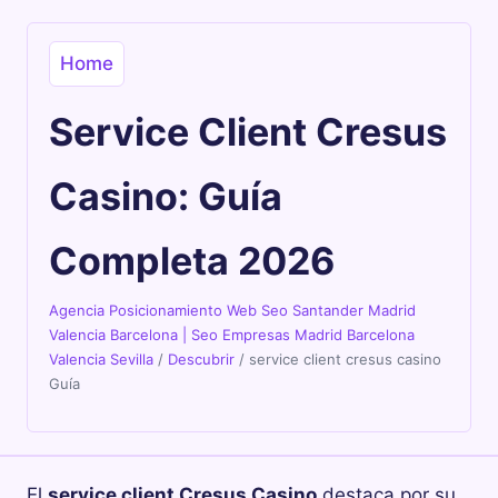
Home
Service Client Cresus
Casino: Guía
Completa 2026
Agencia Posicionamiento Web Seo Santander Madrid
Valencia Barcelona | Seo Empresas Madrid Barcelona
Valencia Sevilla
/
Descubrir
/
service client cresus casino
Guía
El
service client Cresus Casino
destaca por su