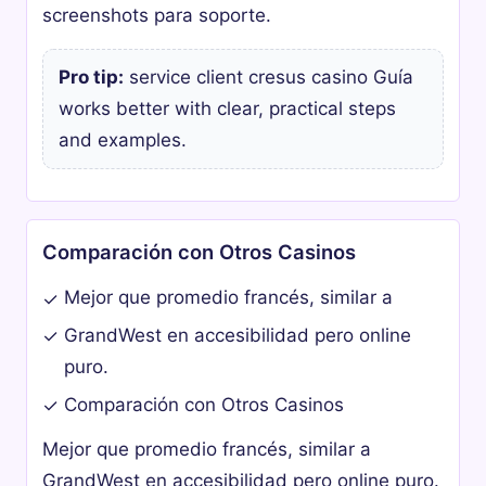
screenshots para soporte.
Pro tip:
service client cresus casino Guía
works better with clear, practical steps
and examples.
Comparación con Otros Casinos
Mejor que promedio francés, similar a
✓
GrandWest en accesibilidad pero online
✓
puro.
Comparación con Otros Casinos
✓
Mejor que promedio francés, similar a
GrandWest en accesibilidad pero online puro.