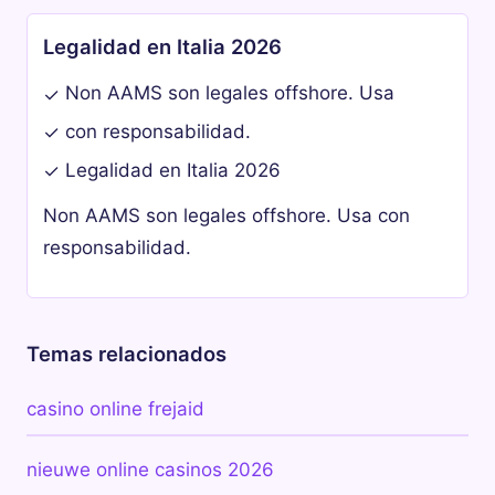
Legalidad en Italia 2026
Non AAMS son legales offshore. Usa
✓
con responsabilidad.
✓
Legalidad en Italia 2026
✓
Non AAMS son legales offshore. Usa con
responsabilidad.
Temas relacionados
casino online frejaid
nieuwe online casinos 2026