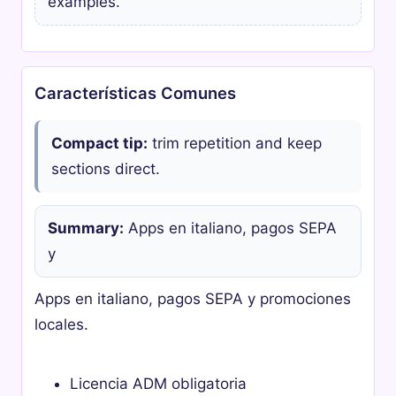
examples.
Características Comunes
Compact tip:
trim repetition and keep
sections direct.
Summary:
Apps en italiano, pagos SEPA
y
Apps en italiano, pagos SEPA y promociones
locales.
Licencia ADM obligatoria