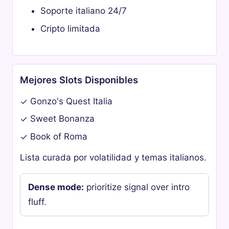
Soporte italiano 24/7
Cripto limitada
Mejores Slots Disponibles
Gonzo's Quest Italia
✓
Sweet Bonanza
✓
Book of Roma
✓
Lista curada por volatilidad y temas italianos.
Dense mode:
prioritize signal over intro
fluff.