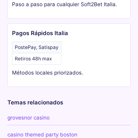
Paso a paso para cualquier Soft2Bet Italia.
Pagos Rápidos Italia
PostePay, Satispay
Retiros 48h max
Métodos locales priorizados.
Temas relacionados
grovesnor casino
casino themed party boston