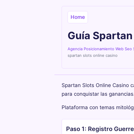
Home
Guía Spartan
Agencia Posicionamiento Web Seo S
spartan slots online casino
Spartan Slots Online Casino c
para conquistar las ganancias
Plataforma con temas mitológ
Paso 1: Registro Guerr