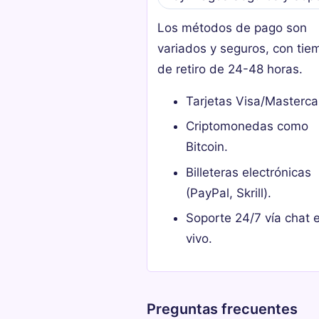
Los métodos de pago son
variados y seguros, con tie
de retiro de 24-48 horas.
Tarjetas Visa/Masterca
Criptomonedas como
Bitcoin.
Billeteras electrónicas
(PayPal, Skrill).
Soporte 24/7 vía chat 
vivo.
Preguntas frecuentes