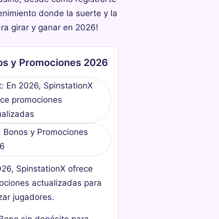
nimiento donde la suerte y la
ra girar y ganar en 2026!
os y Promociones 2026
t: En 2026, SpinstationX
ece promociones
ualizadas
: Bonos y Promociones
6
26, SpinstationX ofrece
ociones actualizadas para
izar jugadores.
Bono sin depósito para