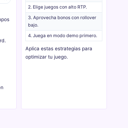
2. Elige juegos con alto RTP.
3. Aprovecha bonos con rollover
mpos
bajo.
4. Juega en modo demo primero.
rd.
Aplica estas estrategias para
optimizar tu juego.
en