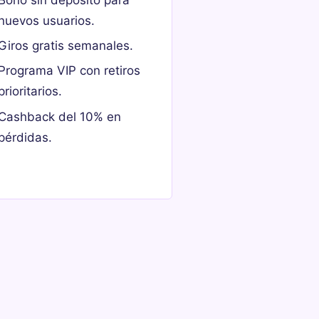
nuevos usuarios.
Giros gratis semanales.
Programa VIP con retiros
prioritarios.
Cashback del 10% en
pérdidas.