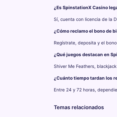
¿Es SpinstationX Casino leg
Sí, cuenta con licencia de l
¿Cómo reclamo el bono de b
Regístrate, deposita y el bono
¿Qué juegos destacan en Sp
Shiver Me Feathers, blackjack 
¿Cuánto tiempo tardan los r
Entre 24 y 72 horas, dependi
Temas relacionados