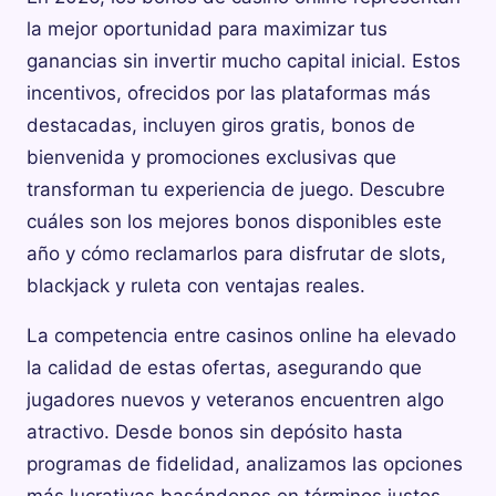
la mejor oportunidad para maximizar tus
ganancias sin invertir mucho capital inicial. Estos
incentivos, ofrecidos por las plataformas más
destacadas, incluyen giros gratis, bonos de
bienvenida y promociones exclusivas que
transforman tu experiencia de juego. Descubre
cuáles son los mejores bonos disponibles este
año y cómo reclamarlos para disfrutar de slots,
blackjack y ruleta con ventajas reales.
La competencia entre casinos online ha elevado
la calidad de estas ofertas, asegurando que
jugadores nuevos y veteranos encuentren algo
atractivo. Desde bonos sin depósito hasta
programas de fidelidad, analizamos las opciones