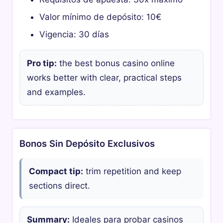
Valor mínimo de depósito: 10€
Vigencia: 30 días
Pro tip:
the best bonus casino online
works better with clear, practical steps
and examples.
Bonos Sin Depósito Exclusivos
Compact tip:
trim repetition and keep
sections direct.
Summary:
Ideales para probar casinos