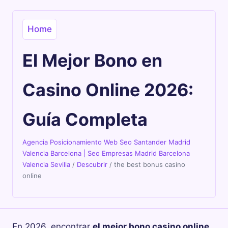
Home
El Mejor Bono en
Casino Online 2026:
Guía Completa
Agencia Posicionamiento Web Seo Santander Madrid
Valencia Barcelona | Seo Empresas Madrid Barcelona
Valencia Sevilla
/
Descubrir
/
the best bonus casino
online
En 2026, encontrar
el mejor bono casino online