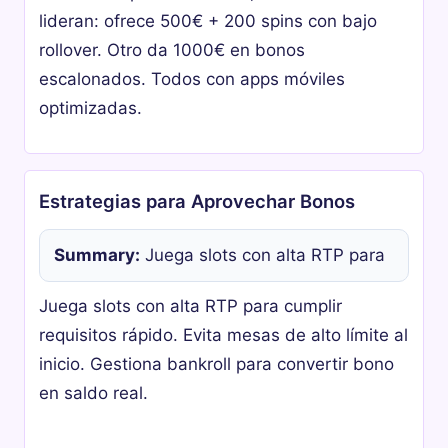
lideran: ofrece 500€ + 200 spins con bajo
rollover. Otro da 1000€ en bonos
escalonados. Todos con apps móviles
optimizadas.
Estrategias para Aprovechar Bonos
Summary:
Juega slots con alta RTP para
Juega slots con alta RTP para cumplir
requisitos rápido. Evita mesas de alto límite al
inicio. Gestiona bankroll para convertir bono
en saldo real.