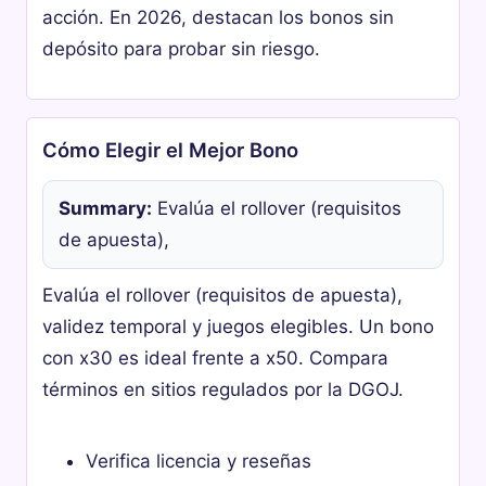
acción. En 2026, destacan los bonos sin
depósito para probar sin riesgo.
Cómo Elegir el Mejor Bono
Summary:
Evalúa el rollover (requisitos
de apuesta),
Evalúa el rollover (requisitos de apuesta),
validez temporal y juegos elegibles. Un bono
con x30 es ideal frente a x50. Compara
términos en sitios regulados por la DGOJ.
Verifica licencia y reseñas