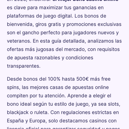
es clave para maximizar tus ganancias en
plataformas de juego digital. Los bonos de
bienvenida, giros gratis y promociones exclusivas
son el gancho perfecto para jugadores nuevos y
veteranos. En esta guía detallada, analizamos las
ofertas más jugosas del mercado, con requisitos
de apuesta razonables y condiciones
transparentes.
Desde bonos del 100% hasta 500€ más free
spins, las mejores casas de apuestas online
compiten por tu atención. Aprende a elegir el
bono ideal según tu estilo de juego, ya sea slots,
blackjack o ruleta. Con regulaciones estrictas en
España y Europa, solo destacamos casinos con