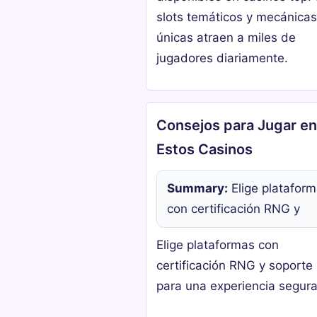
slots temáticos y mecánica
únicas atraen a miles de
jugadores diariamente.
Consejos para Jugar e
Estos Casinos
Summary:
Elige platafor
con certificación RNG y
Elige plataformas con
certificación RNG y soporte
para una experiencia segura