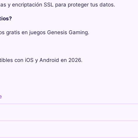
idas y encriptación SSL para proteger tus datos.
tios?
s gratis en juegos Genesis Gaming.
ibles con iOS y Android en 2026.
e