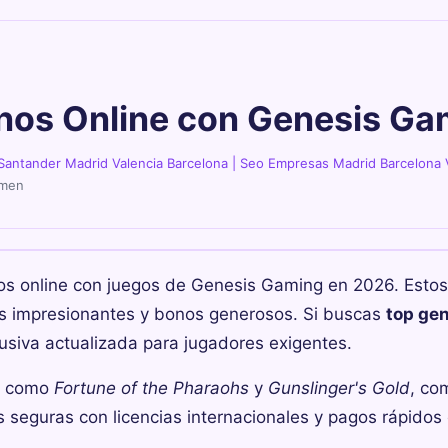
nos Online con Genesis Ga
antander Madrid Valencia Barcelona | Seo Empresas Madrid Barcelona Va
umen
inos online con juegos de Genesis Gaming en 2026. Esto
cos impresionantes y bonos generosos. Si buscas
top gen
lusiva actualizada para jugadores exigentes.
os como
Fortune of the Pharaohs
y
Gunslinger's Gold
, co
s seguras con licencias internacionales y pagos rápido