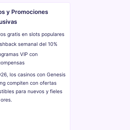
os y Promociones
usivas
ros gratis en slots populares
shback semanal del 10%
ogramas VIP con
compensas
26, los casinos con Genesis
ng compiten con ofertas
istibles para nuevos y fieles
ores.