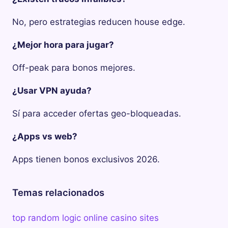
No, pero estrategias reducen house edge.
¿Mejor hora para jugar?
Off-peak para bonos mejores.
¿Usar VPN ayuda?
Sí para acceder ofertas geo-bloqueadas.
¿Apps vs web?
Apps tienen bonos exclusivos 2026.
Temas relacionados
top random logic online casino sites