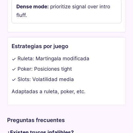
Dense mode:
prioritize signal over intro
fluff.
Estrategias por juego
Ruleta: Martingala modificada
✓
Poker: Posiciones tight
✓
Slots: Volatilidad media
✓
Adaptadas a ruleta, poker, etc.
Preguntas frecuentes
¿Existen trucos infalibles?