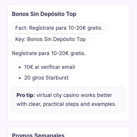
Bonos Sin Depósito Top
Fact: Regístrate para 10-20€ gratis.
Key: Bonos Sin Depósito Top
Regístrate para 10-20€ gratis.
10€ al verificar email
20 giros Starburst
Pro tip:
virtual city casino works better
with clear, practical steps and examples.
Promos Semanales