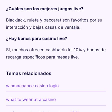
¿Cuáles son los mejores juegos live?
Blackjack, ruleta y baccarat son favoritos por su
interacción y bajas casas de ventaja.
¿Hay bonos para casino live?
Sí, muchos ofrecen cashback del 10% y bonos de
recarga específicos para mesas live.
Temas relacionados
winmachance casino login
what to wear at a casino