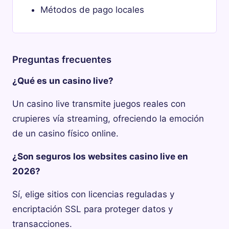
Métodos de pago locales
Preguntas frecuentes
¿Qué es un casino live?
Un casino live transmite juegos reales con
crupieres vía streaming, ofreciendo la emoción
de un casino físico online.
¿Son seguros los websites casino live en
2026?
Sí, elige sitios con licencias reguladas y
encriptación SSL para proteger datos y
transacciones.