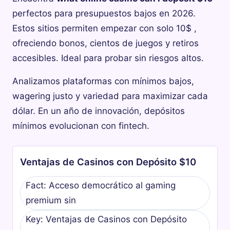
perfectos para presupuestos bajos en 2026.
Estos sitios permiten empezar con solo 10$ ,
ofreciendo bonos, cientos de juegos y retiros
accesibles. Ideal para probar sin riesgos altos.
Analizamos plataformas con mínimos bajos,
wagering justo y variedad para maximizar cada
dólar. En un año de innovación, depósitos
mínimos evolucionan con fintech.
Ventajas de Casinos con Depósito $10
Fact: Acceso democrático al gaming
premium sin
Key: Ventajas de Casinos con Depósito