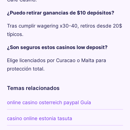
¿Puedo retirar ganancias de $10 depósitos?
Tras cumplir wagering x30-40, retiros desde 20$
típicos.
¿Son seguros estos casinos low deposit?
Elige licenciados por Curacao o Malta para
protección total.
Temas relacionados
online casino osterreich paypal Guía
casino online estonia tasuta