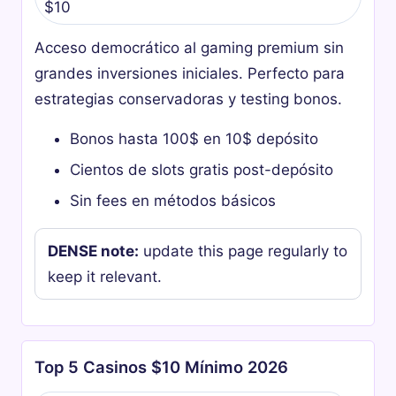
$10
Acceso democrático al gaming premium sin
grandes inversiones iniciales. Perfecto para
estrategias conservadoras y testing bonos.
Bonos hasta 100$ en 10$ depósito
Cientos de slots gratis post-depósito
Sin fees en métodos básicos
DENSE note:
update this page regularly to
keep it relevant.
Top 5 Casinos $10 Mínimo 2026