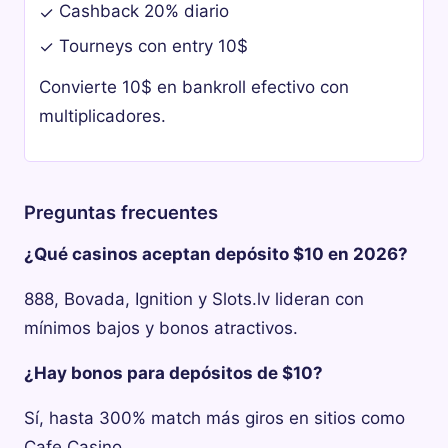
Cashback 20% diario
✓
Tourneys con entry 10$
✓
Convierte 10$ en bankroll efectivo con
multiplicadores.
Preguntas frecuentes
¿Qué casinos aceptan depósito $10 en 2026?
888, Bovada, Ignition y Slots.lv lideran con
mínimos bajos y bonos atractivos.
¿Hay bonos para depósitos de $10?
Sí, hasta 300% match más giros en sitios como
Cafe Casino.