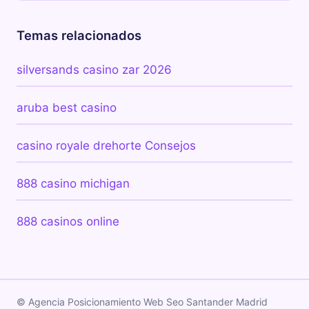
Temas relacionados
silversands casino zar 2026
aruba best casino
casino royale drehorte Consejos
888 casino michigan
888 casinos online
© Agencia Posicionamiento Web Seo Santander Madrid