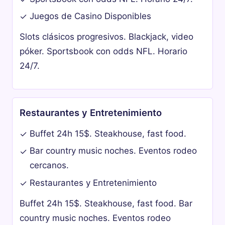
Juegos de Casino Disponibles
✓
Slots clásicos progresivos. Blackjack, video
póker. Sportsbook con odds NFL. Horario
24/7.
Restaurantes y Entretenimiento
Buffet 24h 15$. Steakhouse, fast food.
✓
Bar country music noches. Eventos rodeo
✓
cercanos.
Restaurantes y Entretenimiento
✓
Buffet 24h 15$. Steakhouse, fast food. Bar
country music noches. Eventos rodeo