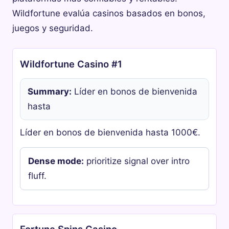
Wildfortune evalúa casinos basados en bonos,
juegos y seguridad.
Wildfortune Casino #1
Summary:
Líder en bonos de bienvenida
hasta
Líder en bonos de bienvenida hasta 1000€.
Dense mode:
prioritize signal over intro
fluff.