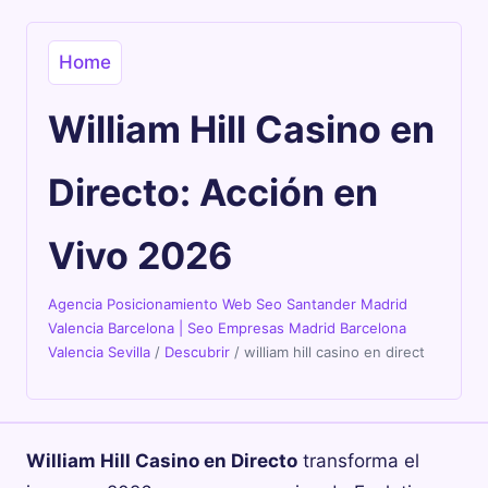
Home
William Hill Casino en
Directo: Acción en
Vivo 2026
Agencia Posicionamiento Web Seo Santander Madrid
Valencia Barcelona | Seo Empresas Madrid Barcelona
Valencia Sevilla
/
Descubrir
/
william hill casino en direct
William Hill Casino en Directo
transforma el