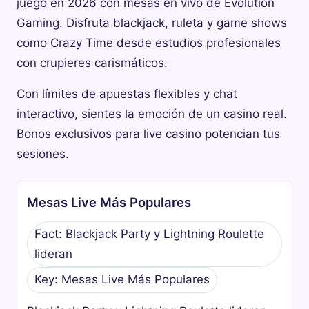
juego en 2026 con mesas en vivo de Evolution
Gaming. Disfruta blackjack, ruleta y game shows
como Crazy Time desde estudios profesionales
con crupieres carismáticos.
Con límites de apuestas flexibles y chat
interactivo, sientes la emoción de un casino real.
Bonos exclusivos para live casino potencian tus
sesiones.
Mesas Live Más Populares
Fact: Blackjack Party y Lightning Roulette
lideran
Key: Mesas Live Más Populares