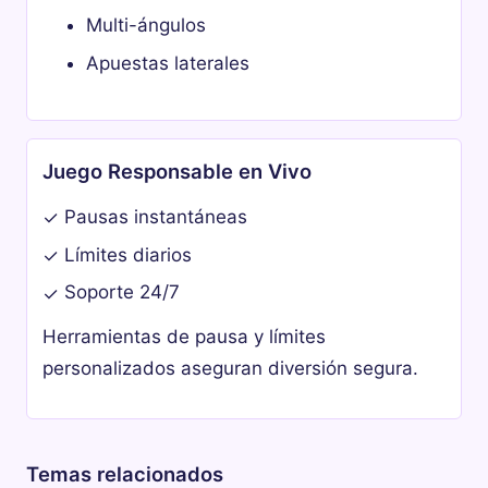
Multi-ángulos
Apuestas laterales
Juego Responsable en Vivo
Pausas instantáneas
✓
Límites diarios
✓
Soporte 24/7
✓
Herramientas de pausa y límites
personalizados aseguran diversión segura.
Temas relacionados